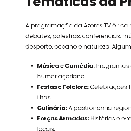
Temáticas da 
A programação da Azores TV é rica e 
debates, palestras, conferências, mús
desporto, oceano e natureza. Algu
Música e Comédia:
Programas q
humor açoriano.
Festas e Folclore:
Celebrações t
ilhas.
Culinária:
A gastronomia regio
Forças Armadas:
Histórias e ev
locais.