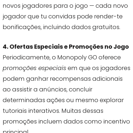
novos jogadores para o jogo — cada novo
jogador que tu convidas pode render-te
bonificações, incluindo dados gratuitos.
4. Ofertas Especiais e Promoções no Jogo
Periodicamente, o Monopoly GO oferece
promoções especiais
em que os jogadores
podem ganhar recompensas adicionais
ao assistir a anúncios, concluir
determinadas ações ou mesmo explorar
tutoriais interativos. Muitas dessas
promoções incluem dados como incentivo
principal.