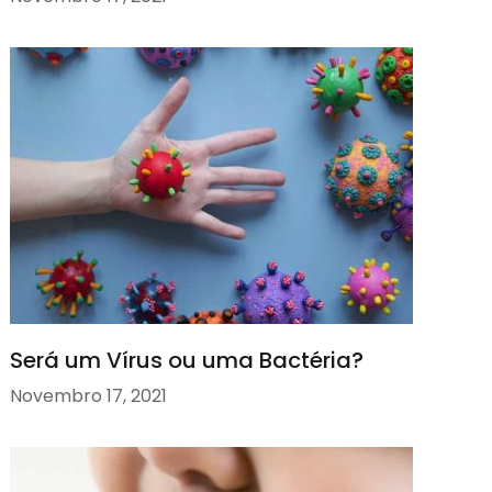
Será um Vírus ou uma Bactéria?
Novembro 17, 2021