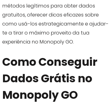
métodos legítimos para obter dados
gratuitos, oferecer dicas eficazes sobre
como usá-los estrategicamente e ajudar-
te a tirar o máximo proveito da tua
experiência no Monopoly GO.
Como Conseguir
Dados Grátis no
Monopoly GO