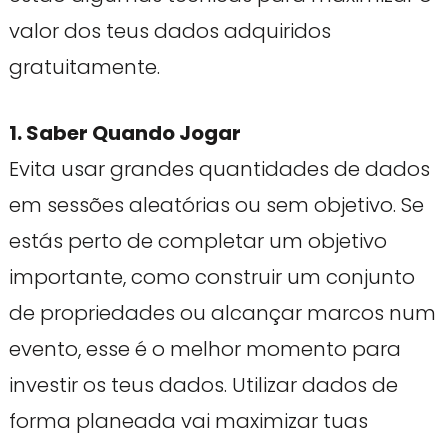
valor dos teus dados adquiridos
gratuitamente.
1. Saber Quando Jogar
Evita usar grandes quantidades de dados
em sessões aleatórias ou sem objetivo. Se
estás perto de completar um objetivo
importante, como construir um conjunto
de propriedades ou alcançar marcos num
evento, esse é o melhor momento para
investir os teus dados. Utilizar dados de
forma planeada vai maximizar tuas