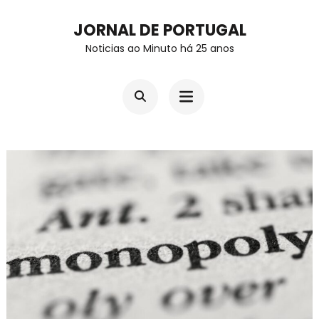
Skip
JORNAL DE PORTUGAL
to
Noticias ao Minuto há 25 anos
content
(Press
Enter)