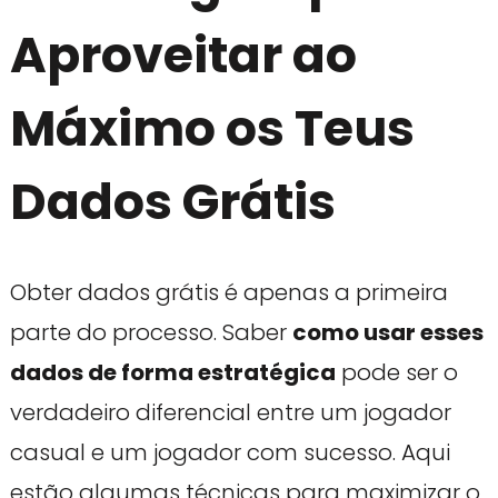
Aproveitar ao
Máximo os Teus
Dados Grátis
Obter dados grátis é apenas a primeira
parte do processo. Saber
como usar esses
dados de forma estratégica
pode ser o
verdadeiro diferencial entre um jogador
casual e um jogador com sucesso. Aqui
estão algumas técnicas para maximizar o