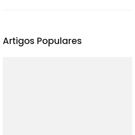
Artigos Populares