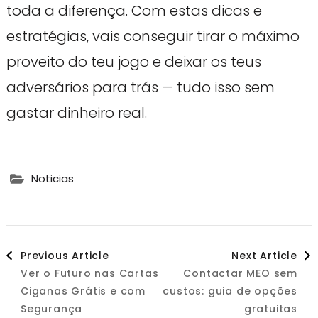
toda a diferença. Com estas dicas e
estratégias, vais conseguir tirar o máximo
proveito do teu jogo e deixar os teus
adversários para trás — tudo isso sem
gastar dinheiro real.
Noticias
Post
Previous Article
Next Article
Ver o Futuro nas Cartas
Contactar MEO sem
Navigation
Ciganas Grátis e com
custos: guia de opções
Segurança
gratuitas