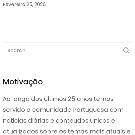
Fevereiro 25, 2026
Search
for:
Motivação
Ao longo dos ultimos 25 anos temos
servido a comunidade Portuguesa com
noticias diárias e conteudos unicos e
atualizados sobre os temas mais atuais e