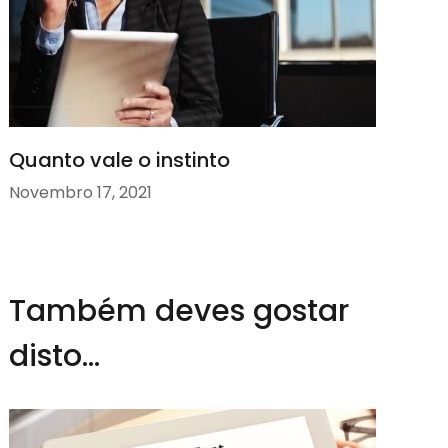
Quanto vale o instinto
Novembro 17, 2021
Também deves gostar
disto...