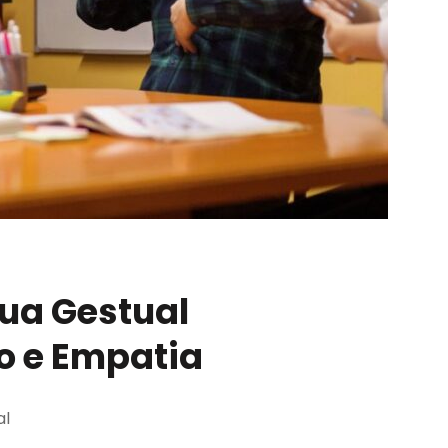
gua Gestual
o e Empatia
al