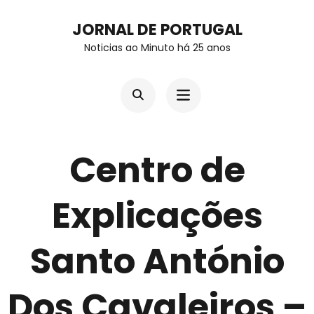
Skip
JORNAL DE PORTUGAL
to
Noticias ao Minuto há 25 anos
content
(Press
Enter)
Centro de
Explicações
Santo António
Dos Cavaleiros –