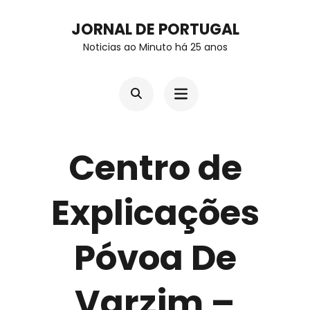
Skip
JORNAL DE PORTUGAL
to
Noticias ao Minuto há 25 anos
content
(Press
Enter)
Centro de
Explicações
Póvoa De
Varzim –