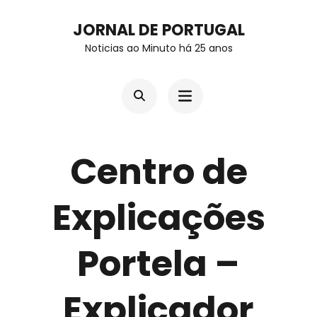
Skip
JORNAL DE PORTUGAL
to
Noticias ao Minuto há 25 anos
content
(Press
Enter)
Centro de
Explicações
Portela –
Explicador