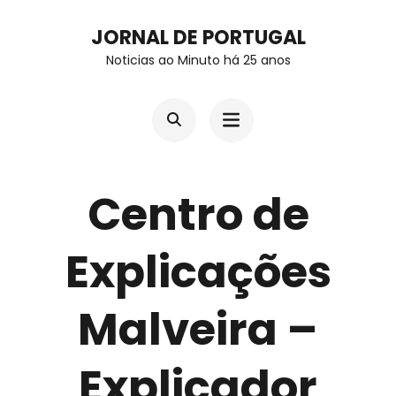
Skip
JORNAL DE PORTUGAL
to
Noticias ao Minuto há 25 anos
content
(Press
Enter)
Centro de
Explicações
Malveira –
Explicador