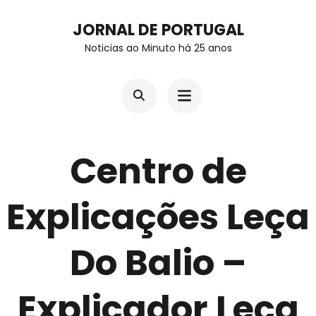
Skip
JORNAL DE PORTUGAL
to
Noticias ao Minuto há 25 anos
content
(Press
Enter)
Centro de
Explicações Leça
Do Balio –
Explicador Leça