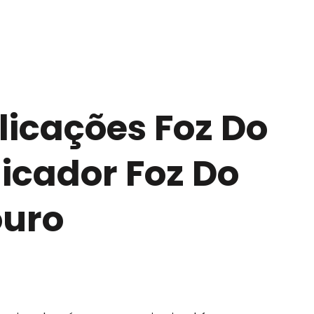
licações Foz Do
licador Foz Do
uro