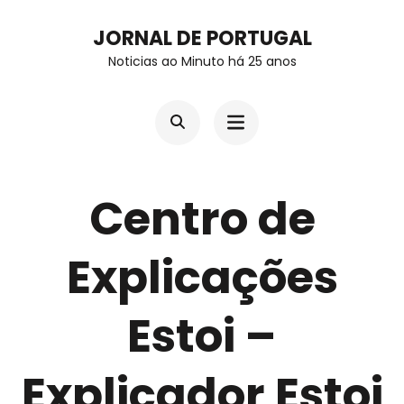
Skip
JORNAL DE PORTUGAL
to
Noticias ao Minuto há 25 anos
content
(Press
Enter)
Centro de
Explicações
Estoi –
Explicador Estoi