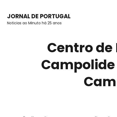
Skip
to
JORNAL DE PORTUGAL
content
Noticias ao Minuto há 25 anos
(Press
Enter)
Centro de
Campolide 
Camp