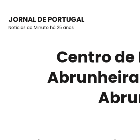
Skip
to
JORNAL DE PORTUGAL
content
Noticias ao Minuto há 25 anos
(Press
Enter)
Centro de
Abrunheira 
Abru