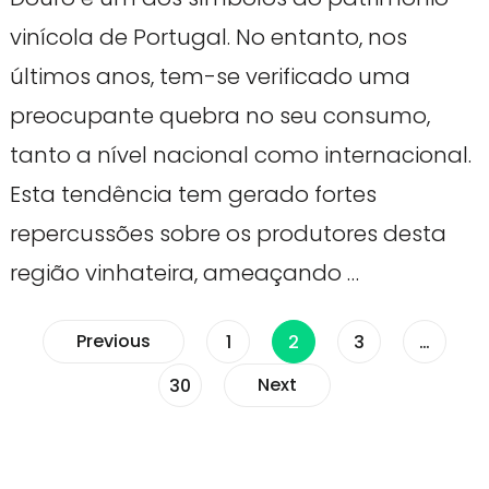
vinícola de Portugal. No entanto, nos
últimos anos, tem-se verificado uma
preocupante quebra no seu consumo,
tanto a nível nacional como internacional.
Esta tendência tem gerado fortes
repercussões sobre os produtores desta
região vinhateira, ameaçando …
Paginação
Previous
Page
Page
Page
1
2
3
…
Page
Next
30
dos