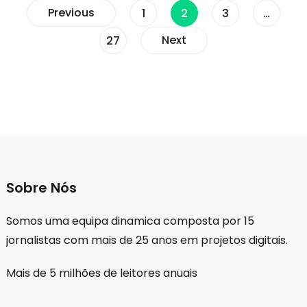
Paginação
Previous
Page
Page
Page
1
2
3
…
Page
Next
27
dos
conteúdos
Sobre Nós
Somos uma equipa dinamica composta por 15
jornalistas com mais de 25 anos em projetos digitais.
Mais de 5 milhões de leitores anuais